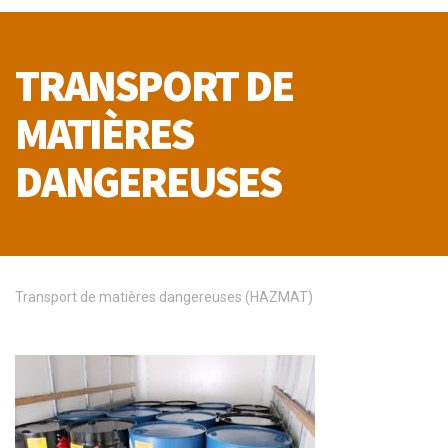
TRANSPORT DE
MATIÈRES
DANGEREUSES
Transport de matières dangereuses (HAZMAT)